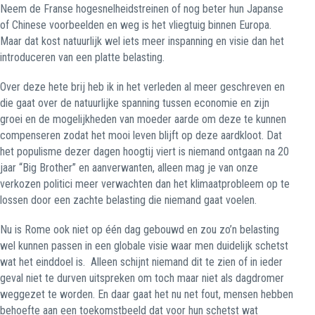
Neem de Franse hogesnelheidstreinen of nog beter hun Japanse
of Chinese voorbeelden en weg is het vliegtuig binnen Europa.
Maar dat kost natuurlijk wel iets meer inspanning en visie dan het
introduceren van een platte belasting.
Over deze hete brij heb ik in het verleden al meer geschreven en
die gaat over de natuurlijke spanning tussen economie en zijn
groei en de mogelijkheden van moeder aarde om deze te kunnen
compenseren zodat het mooi leven blijft op deze aardkloot. Dat
het populisme dezer dagen hoogtij viert is niemand ontgaan na 20
jaar “Big Brother” en aanverwanten, alleen mag je van onze
verkozen politici meer verwachten dan het klimaatprobleem op te
lossen door een zachte belasting die niemand gaat voelen.
Nu is Rome ook niet op één dag gebouwd en zou zo’n belasting
wel kunnen passen in een globale visie waar men duidelijk schetst
wat het einddoel is.
Alleen schijnt niemand dit te zien of in ieder
geval niet te durven uitspreken om toch maar niet als dagdromer
weggezet te worden. En daar gaat het nu net fout, mensen hebben
behoefte aan een toekomstbeeld dat voor hun schetst wat