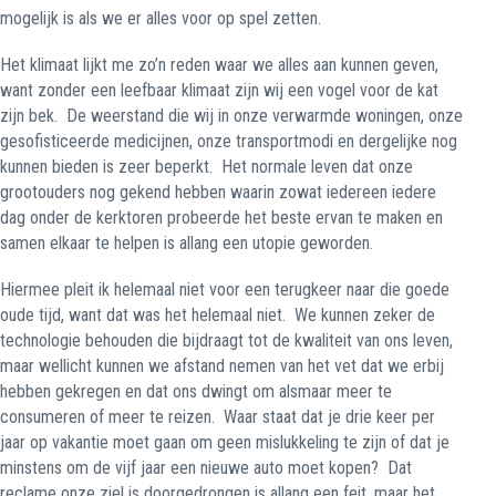
mogelijk is als we er alles voor op spel zetten.
Het klimaat lijkt me zo’n reden waar we alles aan kunnen geven,
want zonder een leefbaar klimaat zijn wij een vogel voor de kat
zijn bek.
De weerstand die wij in onze verwarmde woningen, onze
gesofisticeerde medicijnen, onze transportmodi en dergelijke nog
kunnen bieden is zeer beperkt.
Het normale leven dat onze
grootouders nog gekend hebben waarin zowat iedereen iedere
dag onder de kerktoren probeerde het beste ervan te maken en
samen elkaar te helpen is allang een utopie geworden.
Hiermee pleit ik helemaal niet voor een terugkeer naar die goede
oude tijd, want dat was het helemaal niet.
We kunnen zeker de
technologie behouden die bijdraagt tot de kwaliteit van ons leven,
maar wellicht kunnen we afstand nemen van het vet dat we erbij
hebben gekregen en dat ons dwingt om alsmaar meer te
consumeren of meer te reizen.
Waar staat dat je drie keer per
jaar op vakantie moet gaan om geen mislukkeling te zijn of dat je
minstens om de vijf jaar een nieuwe auto moet kopen?
Dat
reclame onze ziel is doorgedrongen is allang een feit, maar het