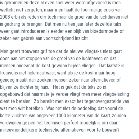
is gekomen en deze al even snel weer werd afgevoerd is men
wellicht niet vergeten, maar men haalt de toenmalige crisis van
2008 erbij als reden om toch maar de groei van de luchthaven niet
in gedrang te brengen. Dat men nu tien jaar later dezelfde taks
weer gaat introduceren is eerder een blijk van bloedarmoede of
zeker een gebrek aan voortschrijdend inzicht.
Men geeft trouwens grif toe dat de nieuwe vliegtaks niets gaat
doen aan het stoppen van de groei van de luchthaven en dat
mensen ongeacht de kost gewoon blijven vliegen.
Dat laatste is
trouwens niet helemaal waar, want als je de kost maar hoog
genoeg maakt dan zoeken mensen zeker naar alternatieven of
blijven ze dichter bij huis.
Het is gek dat de taks zo is
opgebouwd dat naarmate je verder vliegt men meer vliegbelasting
dient te betalen.
Zo bereikt men exact het tegenovergestelde van
wat men wilt bereiken.
Was het niet de bedoeling dat vooral de
korte vluchten van ongeveer 1000 kilometer van de kaart zouden
verdwijnen gezien het technisch perfect mogelijk is om daar
milieuvriendelijkere technische alternatieven voor te bouwen?