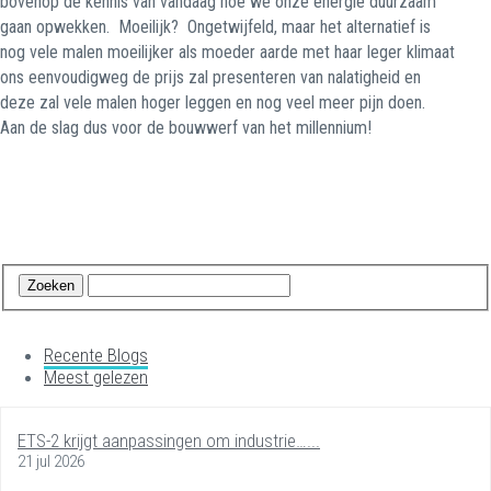
bovenop de kennis van vandaag hoe we onze energie duurzaam
gaan opwekken.
Moeilijk?
Ongetwijfeld, maar het alternatief is
nog vele malen moeilijker als moeder aarde met haar leger klimaat
ons eenvoudigweg de prijs zal presenteren van nalatigheid en
deze zal vele malen hoger leggen en nog veel meer pijn doen.
Aan de slag dus voor de bouwwerf van het millennium!
Recente Blogs
Meest gelezen
ETS-2 krijgt aanpassingen om industrie…...
21 jul 2026