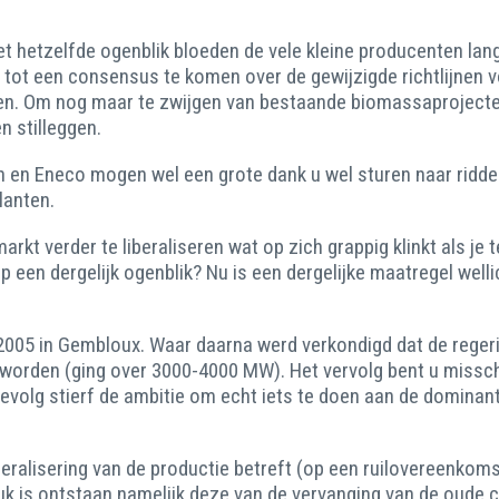
et hetzelfde ogenblik bloeden de vele kleine producenten lan
m tot een consensus te komen over de gewijzigde richtlijnen
ten. Om nog maar te zwijgen van bestaande biomassaprojecte
n stilleggen.
n en Eneco mogen wel een grote dank u wel sturen naar ridder
lanten.
t verder te liberaliseren wat op zich grappig klinkt als je te
 een dergelijk ogenblik? Nu is een dergelijke maatregel wellic
n 2005 in Gembloux. Waar daarna werd verkondigd dat de reger
ld worden (ging over 3000-4000 MW). Het vervolg bent u miss
gevolg stierf de ambitie om echt iets te doen aan de dominan
iberalisering van de productie betreft (op een ruilovereenko
ruk is ontstaan namelijk deze van de vervanging van de oude 