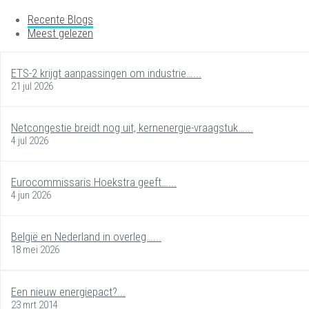
Recente Blogs
Meest gelezen
ETS-2 krijgt aanpassingen om industrie…...
21 jul 2026
Netcongestie breidt nog uit, kernenergie-vraagstuk…...
4 jul 2026
Eurocommissaris Hoekstra geeft…...
4 jun 2026
België en Nederland in overleg…...
18 mei 2026
Een nieuw energiepact?...
23 mrt 2014