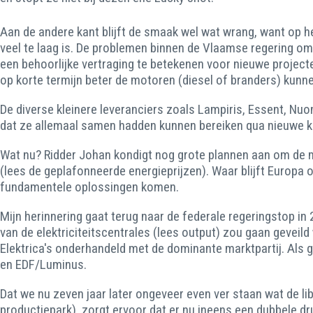
Aan de andere kant blijft de smaak wel wat wrang, want op h
veel te laag is. De problemen binnen de Vlaamse regering o
een behoorlijke vertraging te betekenen voor nieuwe projec
op korte termijn beter de motoren (diesel of branders) kunne
De diverse kleinere leveranciers zoals Lampiris, Essent, Nuo
dat ze allemaal samen hadden kunnen bereiken qua nieuwe k
Wat nu? Ridder Johan kondigt nog grote plannen aan om de mark
(lees de geplafonneerde energieprijzen). Waar blijft Europa op
fundamentele oplossingen komen.
Mijn herinnering gaat terug naar de federale regeringstop i
van de elektriciteitscentrales (lees output) zou gaan gevei
Elektrica's onderhandeld met de dominante marktpartij. Als 
en EDF/Luminus.
Dat we nu zeven jaar later ongeveer even ver staan wat de l
productiepark), zorgt ervoor dat er nu ineens een dubbele d