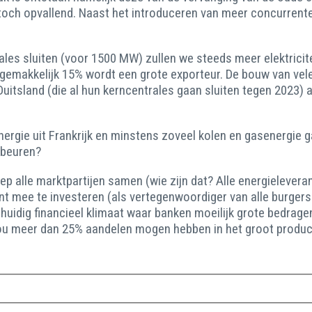
toch opvallend. Naast het introduceren van meer concurrent
ales sluiten (voor 1500 MW) zullen we steeds meer elektricite
n gemakkelijk 15% wordt een grote exporteur. De bouw van vel
itsland (die al hun kerncentrales gaan sluiten tegen 2023) a
nergie uit Frankrijk en minstens zoveel kolen en gasenergie
ebeuren?
ep alle marktpartijen samen (wie zijn dat? Alle energielever
 mee te investeren (als vertegenwoordiger van alle burgers en
et huidig financieel klimaat waar banken moeilijk grote bedra
ou meer dan 25% aandelen mogen hebben in het groot product