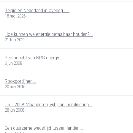
België en Nederland in overleg…...
18 mei 2026
Hoe kunnen we energie betaalbaar houden?...
21 feb 2022
Persbericht van NPG energy...
6 jun 2008
Rookgordijnen...
20 nov 2016
1 juli 2008: Vlaanderen, vijf jaar liberalisering...
28 jun 2008
Een duurzame wedstrijd tussen landen...