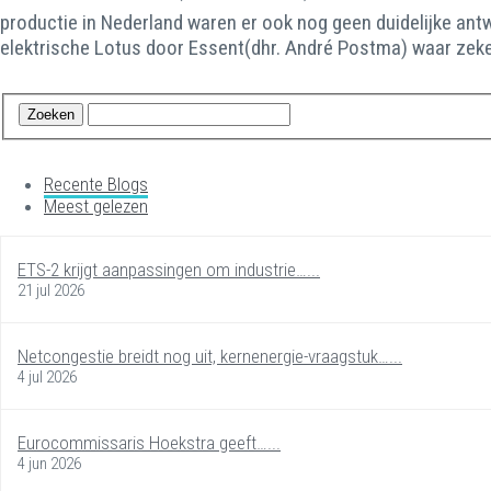
productie in Nederland waren er ook nog geen duidelijke antw
elektrische Lotus door Essent(dhr. André Postma) waar zeker
Recente Blogs
Meest gelezen
ETS-2 krijgt aanpassingen om industrie…...
21 jul 2026
Netcongestie breidt nog uit, kernenergie-vraagstuk…...
4 jul 2026
Eurocommissaris Hoekstra geeft…...
4 jun 2026