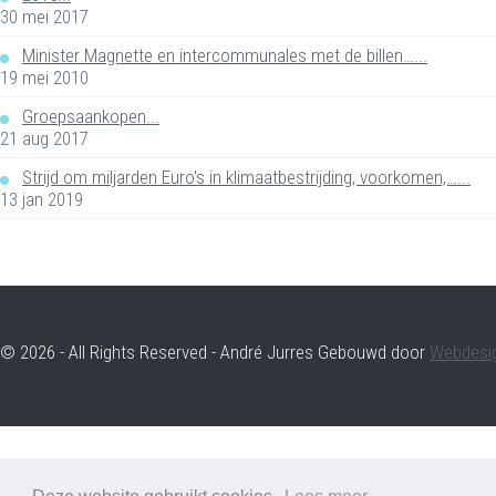
30 mei 2017
Minister Magnette en intercommunales met de billen…...
19 mei 2010
Groepsaankopen...
21 aug 2017
Strijd om miljarden Euro's in klimaatbestrijding, voorkomen,…...
13 jan 2019
© 2026 - All Rights Reserved - André Jurres Gebouwd door
Webdesi