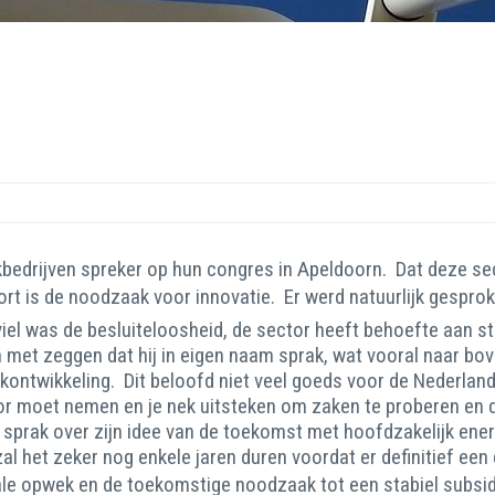
bedrijven spreker op hun congres in Apeldoorn. Dat deze sec
 hoort is de noodzaak voor innovatie. Er werd natuurlijk gesp
iel was de besluiteloosheid, de sector heeft behoefte aan st
met zeggen dat hij in eigen naam sprak, wat vooral naar bo
ontwikkeling. Dit beloofd niet veel goeds voor de Nederland
voor moet nemen en je nek uitsteken om zaken te proberen en d
ij sprak over zijn idee van de toekomst met hoofdzakelijk en
l het zeker nog enkele jaren duren voordat er definitief ee
rale opwek en de toekomstige noodzaak tot een stabiel subsi