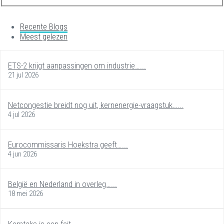
Recente Blogs
Meest gelezen
ETS-2 krijgt aanpassingen om industrie…...
21 jul 2026
Netcongestie breidt nog uit, kernenergie-vraagstuk…...
4 jul 2026
Eurocommissaris Hoekstra geeft…...
4 jun 2026
België en Nederland in overleg…...
18 mei 2026
Kerntaks is een feit...