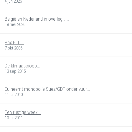
4 jun 2026
België en Nederland in overleg…...
18 mei 2026
Pax E. II...
7 okt 2006
De klimaatknoop...
13 sep 2015
Eu neemt monopolie Suez/GDF onder vuur...
11 jul 2010
Een rustige week...
10 jul 2011