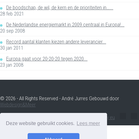
De boodschap, de wil, de kern en de prioriteiten in…...
28 feb 2021
De Nederlandse energiemarkt in 2009 centraal in Europa!...
20 sep 2008
Record aantal klanten kiezen andere leverancier...
30 jan 2011
Europa gaat voor 20-20-20 tegen 2020...
23 jan 2008
© 2026 - All Rights Reserved - André Jurres Gebouwd door
Webdesign&Meer
andre.jurres@voltenergy.eu
Deze website gebruikt cookies.
Lees meer