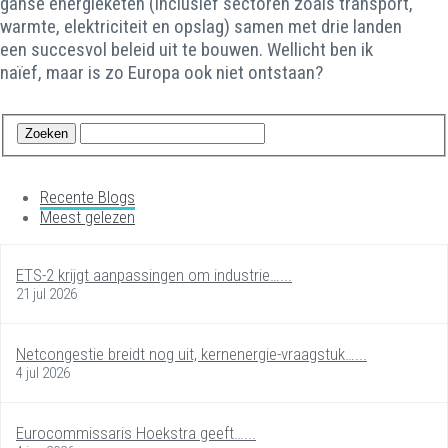
ganse energieketen (inclusief sectoren zoals transport,
warmte, elektriciteit en opslag) samen met drie landen
een succesvol beleid uit te bouwen. Wellicht ben ik
naïef, maar is zo Europa ook niet ontstaan?
Recente Blogs
Meest gelezen
ETS-2 krijgt aanpassingen om industrie…...
21 jul 2026
Netcongestie breidt nog uit, kernenergie-vraagstuk…...
4 jul 2026
Eurocommissaris Hoekstra geeft…...