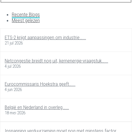
Recente Blogs
Meest gelezen
ETS-2 krijgt aanpassingen om industrie…...
21 jul 2026
Netcongestie breidt nog uit, kernenergie-vraagstuk…...
4 jul 2026
Eurocommissaris Hoekstra geeft…...
4 jun 2026
België en Nederland in overleg…...
18 mei 2026
Inspanning verduurzaming moet nog met minstens factor…...