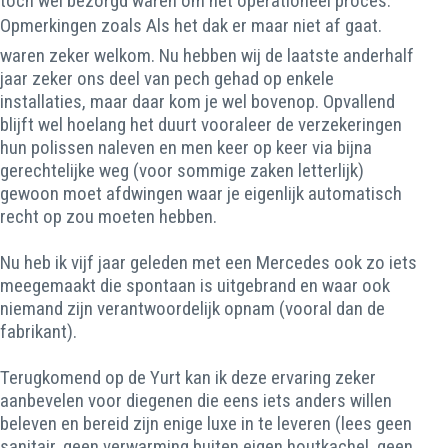
toch wel bezorgd waren om het operationeel proces.
Opmerkingen zoals Als het dak er maar niet af gaat.
waren zeker welkom. Nu hebben wij de laatste anderhalf
jaar zeker ons deel van pech gehad op enkele
installaties, maar daar kom je wel bovenop. Opvallend
blijft wel hoelang het duurt vooraleer de verzekeringen
hun polissen naleven en men keer op keer via bijna
gerechtelijke weg (voor sommige zaken letterlijk)
gewoon moet afdwingen waar je eigenlijk automatisch
recht op zou moeten hebben.
Nu heb ik vijf jaar geleden met een Mercedes ook zo iets
meegemaakt die spontaan is uitgebrand en waar ook
niemand zijn verantwoordelijk opnam (vooral dan de
fabrikant).
Terugkomend op de Yurt kan ik deze ervaring zeker
aanbevelen voor diegenen die eens iets anders willen
beleven en bereid zijn enige luxe in te leveren (lees geen
sanitair, geen verwarming buiten eigen houtkachel, geen