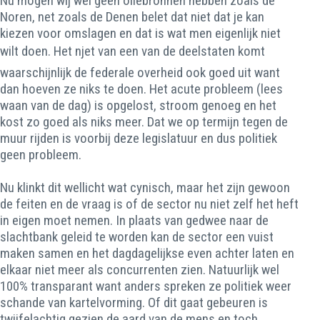
Nu mogen wij wel geen oliebronnen hebben zoals de
Noren, net zoals de Denen belet dat niet dat je kan
kiezen voor omslagen en dat is wat men eigenlijk niet
wilt doen. Het njet van een van de deelstaten komt
waarschijnlijk de federale overheid ook goed uit want
dan hoeven ze niks te doen. Het acute probleem (lees
waan van de dag) is opgelost, stroom genoeg en het
kost zo goed als niks meer. Dat we op termijn tegen de
muur rijden is voorbij deze legislatuur en dus politiek
geen probleem.
Nu klinkt dit wellicht wat cynisch, maar het zijn gewoon
de feiten en de vraag is of de sector nu niet zelf het heft
in eigen moet nemen. In plaats van gedwee naar de
slachtbank geleid te worden kan de sector een vuist
maken samen en het dagdagelijkse even achter laten en
elkaar niet meer als concurrenten zien. Natuurlijk wel
100% transparant want anders spreken ze politiek weer
schande van kartelvorming. Of dit gaat gebeuren is
twijfelachtig gezien de aard van de mens en toch