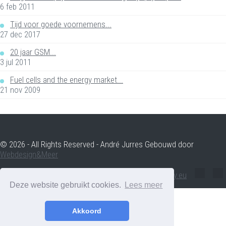
6 feb 2011
Tijd voor goede voornemens...
27 dec 2017
20 jaar GSM...
3 jul 2011
Fuel cells and the energy market...
21 nov 2009
© 2026 - All Rights Reserved - André Jurres Gebouwd door
Webdesign&Meer
andre.jurres@voltenergy.eu
Deze website gebruikt cookies.
Lees meer
Akkoord