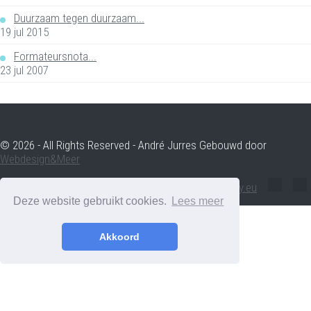
Duurzaam tegen duurzaam...
19 jul 2015
Formateursnota...
23 jul 2007
© 2026 - All Rights Reserved - André Jurres Gebouwd door
Webdesign&Meer
andre.jurres@voltenergy.eu
Deze website gebruikt cookies.
Lees meer
Akkoord