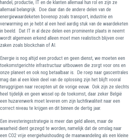
handel, productie, IT en de klanten allemaal hun rol en zijn ze
allemaal belangrijk.
Doe daar dan de andere delen van de
energiewaardeketen bovenop zoals transport, industrie en
verwarming en je hebt al een heel aardig stuk van de waardeketen
in beeld.
Dat IT in al deze delen een prominente plaats in neemt
wordt algemeen erkend alleen moet men realistisch blijven over
zaken zoals blockchain of AI.
Energie is nog altijd een product en geen dienst, we moeten een
toekomstgerichte infrastructuur uitbouwen die zorgt voor ons en
onze planeet en ook nog betaalbaar is.
De roep naar gascentrales
mag dan al een klein deel van de oplossing zijn het blijft vooral
teruggrijpen naar recepten uit de vorige eeuw.
Ook zijn ze slechts
heel tijdelijk en geen wissel op de toekomst, daar zeker België
een huzarenwerk moet leveren om zijn luchtkwaliteit naar een
correct niveau te krijgen en dit binnen de dertig jaar.
Een investeringsstrategie is meer dan geld alleen, maar de
waarheid dient gezegd te worden, namelijk dat de omslag naar
een CO2 vrije energiehuishouding de maanwandeling als een kleine