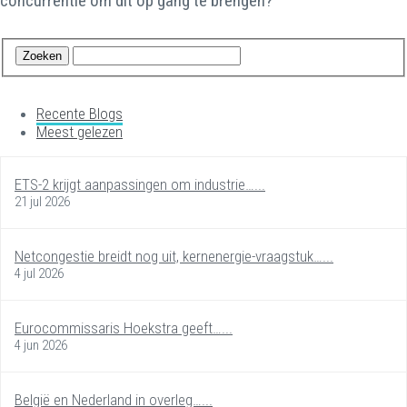
concurrentie om dit op gang te brengen?
Recente Blogs
Meest gelezen
ETS-2 krijgt aanpassingen om industrie…...
21 jul 2026
Netcongestie breidt nog uit, kernenergie-vraagstuk…...
4 jul 2026
Eurocommissaris Hoekstra geeft…...
4 jun 2026
België en Nederland in overleg…...