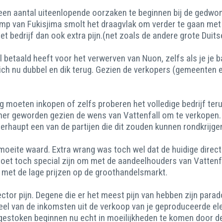
en aantal uiteenlopende oorzaken te beginnen bij de gedwong
ramp van Fukisjima smolt het draagvlak om verder te gaan me
 bedrijf dan ook extra pijn.(net zoals de andere grote Duits
el betaald heeft voor het verwerven van Nuon, zelfs als je je
zich nu dubbel en dik terug. Gezien de verkopers (gemeenten 
g moeten inkopen of zelfs proberen het volledige bedrijf te
ischer geworden gezien de wens van Vattenfall om te verkopen
berhaupt een van de partijen die dit zouden kunnen rondkrijge
e moeite waard. Extra wrang was toch wel dat de huidige direc
Moet toch special zijn om met de aandeelhouders van Vattenf
met de lage prijzen op de groothandelsmarkt.
ector pijn. Degene die er het meest pijn van hebben zijn pa
 deel van de inkomsten uit de verkoop van je geproduceerde ele
gestoken beginnen nu echt in moeilijkheden te komen door de 