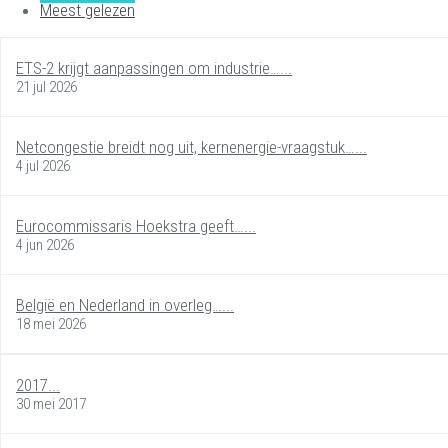
Meest gelezen
ETS-2 krijgt aanpassingen om industrie…...
21 jul 2026
Netcongestie breidt nog uit, kernenergie-vraagstuk…...
4 jul 2026
Eurocommissaris Hoekstra geeft…...
4 jun 2026
België en Nederland in overleg…...
18 mei 2026
2017...
30 mei 2017