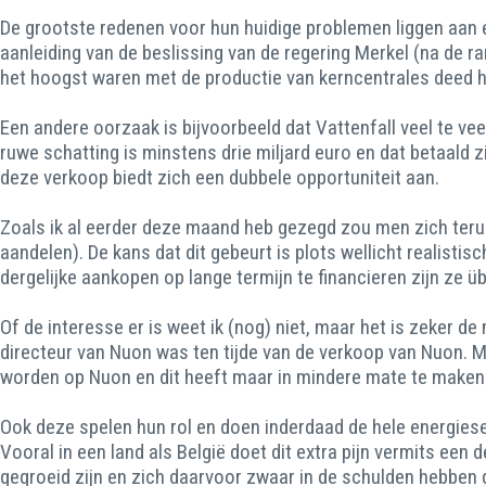
De grootste redenen voor hun huidige problemen liggen aan e
aanleiding van de beslissing van de regering Merkel (na de 
het hoogst waren met de productie van kerncentrales deed het
Een andere oorzaak is bijvoorbeeld dat Vattenfall veel te ve
ruwe schatting is minstens drie miljard euro en dat betaald 
deze verkoop biedt zich een dubbele opportuniteit aan.
Zoals ik al eerder deze maand heb gezegd zou men zich teru
aandelen). De kans dat dit gebeurt is plots wellicht realist
dergelijke aankopen op lange termijn te financieren zijn ze ü
Of de interesse er is weet ik (nog) niet, maar het is zeker d
directeur van Nuon was ten tijde van de verkoop van Nuon. 
worden op Nuon en dit heeft maar in mindere mate te maken 
Ook deze spelen hun rol en doen inderdaad de hele energies
Vooral in een land als België doet dit extra pijn vermits een
gegroeid zijn en zich daarvoor zwaar in de schulden hebben 