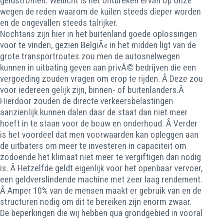
geldstromen. Wellicht is het ontbreken ervan op onze
wegen de reden waarom de kuilen steeds dieper worden
en de ongevallen steeds talrijker.
Nochtans zijn hier in het buitenland goede oplossingen
voor te vinden, gezien BelgiÃ« in het midden ligt van de
grote transportroutes zou men de autosnelwegen
kunnen in uitbating geven aan privÃ© bedrijven die een
vergoeding zouden vragen om erop te rijden. Â Deze zou
voor iedereen gelijk zijn, binnen- of buitenlanders.Â
Hierdoor zouden de directe verkeersbelastingen
aanzienlijk kunnen dalen daar de staat dan niet meer
hoeft in te staan voor de bouw en onderhoud. Â Verder
is het voordeel dat men voorwaarden kan opleggen aan
de uitbaters om meer te investeren in capaciteit om
zodoende het klimaat niet meer te vergiftigen dan nodig
is. Â Hetzelfde geldt eigenlijk voor het openbaar vervoer,
een geldverslindende machine met zeer laag rendement.
Â Amper 10% van de mensen maakt er gebruik van en de
structuren nodig om dit te bereiken zijn enorm zwaar.
De beperkingen die wij hebben qua grondgebied in vooral