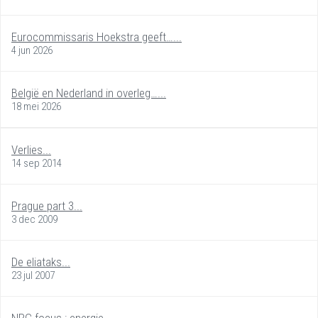
Eurocommissaris Hoekstra geeft…...
4 jun 2026
België en Nederland in overleg…...
18 mei 2026
Verlies...
14 sep 2014
Prague part 3...
3 dec 2009
De eliataks...
23 jul 2007
NRC focus : energie...