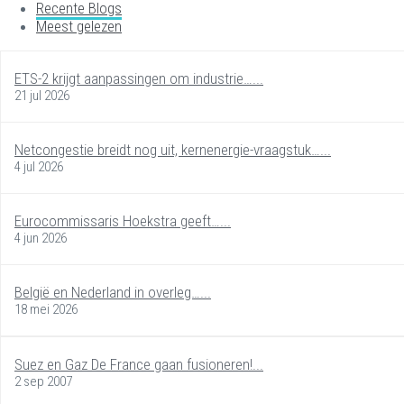
Recente Blogs
Meest gelezen
ETS-2 krijgt aanpassingen om industrie…...
21 jul 2026
Netcongestie breidt nog uit, kernenergie-vraagstuk…...
4 jul 2026
Eurocommissaris Hoekstra geeft…...
4 jun 2026
België en Nederland in overleg…...
18 mei 2026
Suez en Gaz De France gaan fusioneren!...
2 sep 2007