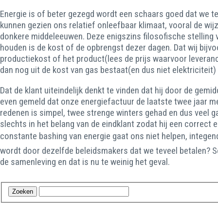
Energie is of beter gezegd wordt een schaars goed dat we teg
kunnen gezien ons relatief onleefbaar klimaat, vooral de wi
donkere middeleeuwen. Deze enigszins filosofische stelling ve
houden is de kost of de opbrengst dezer dagen. Dat wij bijvoo
productiekost of het product(lees de prijs waarvoor leveran
dan nog uit de kost van gas bestaat(en dus niet elektriciteit
Dat de klant uiteindelijk denkt te vinden dat hij door de gem
even gemeld dat onze energiefactuur de laatste twee jaar m
redenen is simpel, twee strenge winters gehad en dus veel 
slechts in het belang van de eindklant zodat hij een correct 
constante bashing van energie gaat ons niet helpen, intege
wordt door dezelfde beleidsmakers dat we teveel betalen? S
de samenleving en dat is nu te weinig het geval.