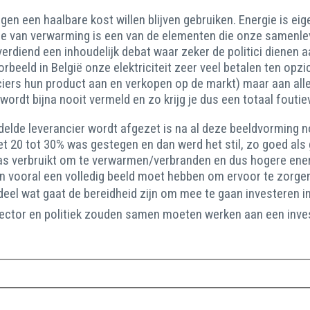
en een haalbare kost willen blijven gebruiken. Energie is ei
jze van verwarming is een van de elementen die onze samenle
rdiend een inhoudelijk debat waar zeker de politici dienen aa
rbeeld in België onze elektriciteit zeer veel betalen ten opzi
ciers hun product aan en verkopen op de markt) maar aan all
) wordt bijna nooit vermeld en zo krijg je dus een totaal fout
iddelde leverancier wordt afgezet is na al deze beeldvorming 
et 20 tot 30% was gestegen en dan werd het stil, zo goed al
gas verbruikt om te verwarmen/verbranden en dus hogere ener
en vooral een volledig beeld moet hebben om ervoor te zorgen 
ndeel wat gaat de bereidheid zijn om mee te gaan investeren 
ector en politiek zouden samen moeten werken aan een inves