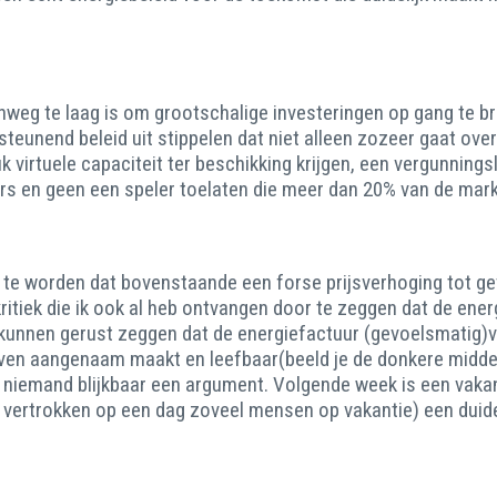
onweg te laag is om grootschalige investeringen op gang te 
steunend beleid uit stippelen dat niet alleen zozeer gaat ov
k virtuele capaciteit ter beschikking krijgen, een vergunnings
rs en geen een speler toelaten die meer dan 20% van de mark
d te worden dat bovenstaande een forse prijsverhoging tot g
tiek die ik ook al heb ontvangen door te zeggen dat de energ
nnen gerust zeggen dat de energiefactuur (gevoelsmatig)ve
leven aangenaam maakt en leefbaar(beeld je de donkere midd
r niemand blijkbaar een argument. Volgende week is een vaka
 vertrokken op een dag zoveel mensen op vakantie) een duide