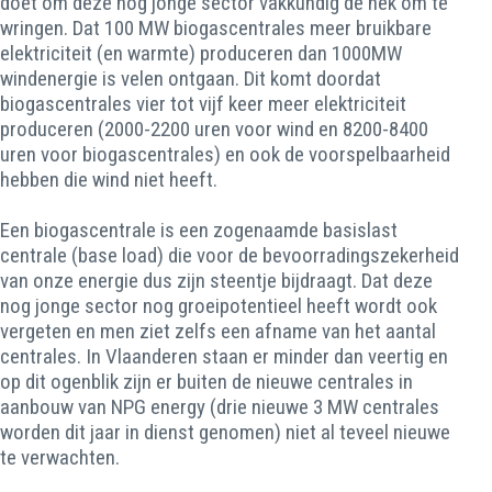
doet om deze nog jonge sector vakkundig de nek om te
wringen. Dat 100 MW biogascentrales meer bruikbare
elektriciteit (en warmte) produceren dan 1000MW
windenergie is velen ontgaan. Dit komt doordat
biogascentrales vier tot vijf keer meer elektriciteit
produceren (2000-2200 uren voor wind en 8200-8400
uren voor biogascentrales) en ook de voorspelbaarheid
hebben die wind niet heeft.
Een biogascentrale is een zogenaamde basislast
centrale (base load) die voor de bevoorradingszekerheid
van onze energie dus zijn steentje bijdraagt. Dat deze
nog jonge sector nog groeipotentieel heeft wordt ook
vergeten en men ziet zelfs een afname van het aantal
centrales. In Vlaanderen staan er minder dan veertig en
op dit ogenblik zijn er buiten de nieuwe centrales in
aanbouw van NPG energy (drie nieuwe 3 MW centrales
worden dit jaar in dienst genomen) niet al teveel nieuwe
te verwachten.