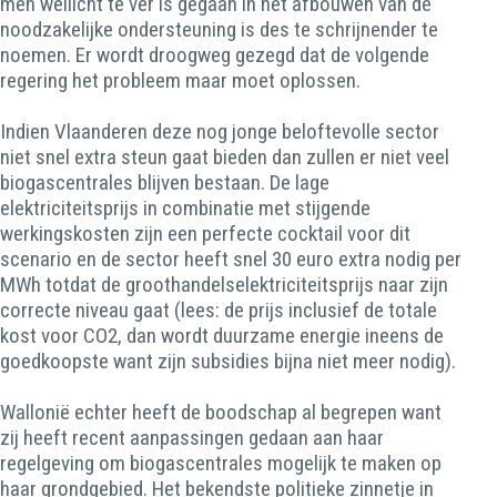
men wellicht te ver is gegaan in het afbouwen van de
noodzakelijke ondersteuning is des te schrijnender te
noemen. Er wordt droogweg gezegd dat de volgende
regering het probleem maar moet oplossen.
Indien Vlaanderen deze nog jonge beloftevolle sector
niet snel extra steun gaat bieden dan zullen er niet veel
biogascentrales blijven bestaan. De lage
elektriciteitsprijs in combinatie met stijgende
werkingskosten zijn een perfecte cocktail voor dit
scenario en de sector heeft snel 30 euro extra nodig per
MWh totdat de groothandelselektriciteitsprijs naar zijn
correcte niveau gaat (lees: de prijs inclusief de totale
kost voor CO2, dan wordt duurzame energie ineens de
goedkoopste want zijn subsidies bijna niet meer nodig).
Wallonië echter heeft de boodschap al begrepen want
zij heeft recent aanpassingen gedaan aan haar
regelgeving om biogascentrales mogelijk te maken op
haar grondgebied. Het bekendste politieke zinnetje in