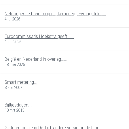
Netcongestie breidt nog uit, kernenergie-vraagstuk…...
4 jul 2026
Eurocommissaris Hoekstra geeft…...
4 jun 2026
België en Nederland in overleg…...
18 mei 2026
Smart metering...
3 apr 2007
Bijltjesdagen...
10 mrt 2013
Gisteren opinie in De Tijd, andere versie op de blog.…...