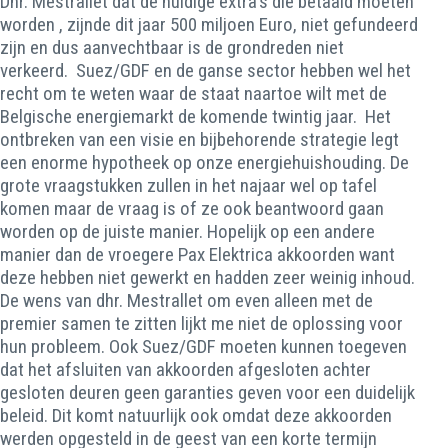
Dhr. Mestrallet dat de huidige extra's die betaald moeten
worden , zijnde dit jaar 500 miljoen Euro, niet gefundeerd
zijn en dus aanvechtbaar is de grondreden niet
verkeerd. Suez/GDF en de ganse sector hebben wel het
recht om te weten waar de staat naartoe wilt met de
Belgische energiemarkt de komende twintig jaar. Het
ontbreken van een visie en bijbehorende strategie legt
een enorme hypotheek op onze energiehuishouding. De
grote vraagstukken zullen in het najaar wel op tafel
komen maar de vraag is of ze ook beantwoord gaan
worden op de juiste manier. Hopelijk op een andere
manier dan de vroegere Pax Elektrica akkoorden want
deze hebben niet gewerkt en hadden zeer weinig inhoud.
De wens van dhr. Mestrallet om even alleen met de
premier samen te zitten lijkt me niet de oplossing voor
hun probleem. Ook Suez/GDF moeten kunnen toegeven
dat het afsluiten van akkoorden afgesloten achter
gesloten deuren geen garanties geven voor een duidelijk
beleid. Dit komt natuurlijk ook omdat deze akkoorden
werden opgesteld in de geest van een korte termijn