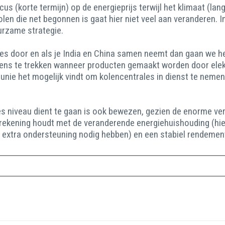
us (korte termijn) op de energieprijs terwijl het klimaat (la
Polen die net begonnen is gaat hier niet veel aan veranderen. 
urzame strategie.
es door en als je India en China samen neemt dan gaan we h
rens te trekken wanneer producten gemaakt worden door elektr
 unie het mogelijk vindt om kolencentrales in dienst te neme
s niveau dient te gaan is ook bewezen, gezien de enorme ver
 rekening houdt met de veranderende energiehuishouding (hi
s extra ondersteuning nodig hebben) en een stabiel rendemen