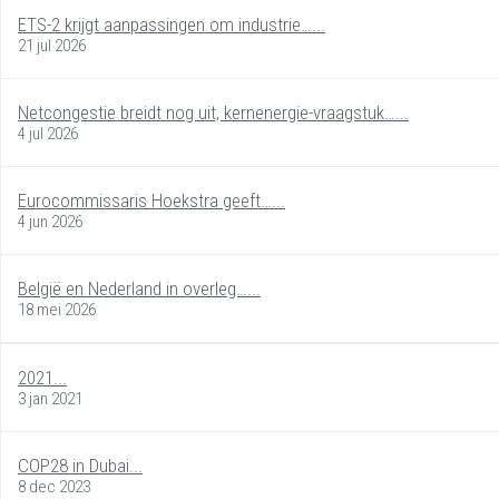
ETS-2 krijgt aanpassingen om industrie…...
21 jul 2026
Netcongestie breidt nog uit, kernenergie-vraagstuk…...
4 jul 2026
Eurocommissaris Hoekstra geeft…...
4 jun 2026
België en Nederland in overleg…...
18 mei 2026
2021...
3 jan 2021
COP28 in Dubai...
8 dec 2023