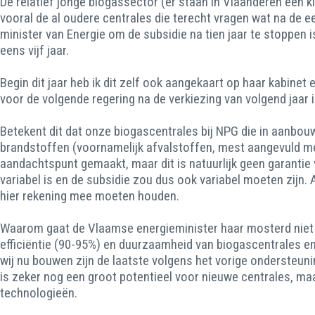
De relatief jonge biogassector (er staan in Vlaanderen een 
vooral de al oudere centrales die terecht vragen wat na de ee
minister van Energie om de subsidie na tien jaar te stoppen 
eens vijf jaar.
Begin dit jaar heb ik dit zelf ook aangekaart op haar kabinet
voor de volgende regering na de verkiezing van volgend jaa
Betekent dit dat onze biogascentrales bij NPG die in aanbou
brandstoffen (voornamelijk afvalstoffen, mest aangevuld met
aandachtspunt gemaakt, maar dit is natuurlijk geen garantie
variabel is en de subsidie zou dus ook variabel moeten zijn.
hier rekening mee moeten houden.
Waarom gaat de Vlaamse energieminister haar mosterd niet ha
efficiëntie (90-95%) en duurzaamheid van biogascentrales en 
wij nu bouwen zijn de laatste volgens het vorige ondersteuni
is zeker nog een groot potentieel voor nieuwe centrales, ma
technologieën.