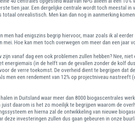
kleine 40 centrales opgesteld waarvan NPG alleen al een 10% 
rste tien jaar. Een dergelijke centrale wordt toch meestal in
is totaal onrealistisch. Men kan dan nog in aanmerking komen
 en men had enigszins begrip hiervoor, maar zoals ik al eerde
r in mei. Hoe kan men toch overwegen om meer dan een jaar v
w zijn vanaf dag een ook problemen zullen hebben? Nee, niet
 energiemaïs (in de helft van de gevallen zonder de kolf dus
 voor de verre toekomst. De overheid dient te begrijpen dat
 Als men een rendement van 12% op projectniveau nastreeft (d
len in Duitsland waar meer dan 8000 biogascentrales werken?
juist daarom is het zo moeilijk te begrijpen waarom de overh
ngssysteem en hierna zal de ontwikkeling van nieuwe biogascen
ar deze investeringen zullen dus gaan gebeuren in onze buurl