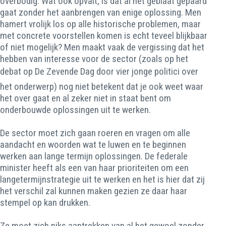
overbodig. Wat ook opvalt, is dat al het geblaat gepaard
gaat zonder het aanbrengen van enige oplossing. Men
hamert vrolijk los op alle historische problemen, maar
met concrete voorstellen komen is echt teveel blijkbaar
of niet mogelijk? Men maakt vaak de vergissing dat het
hebben van interesse voor de sector (zoals op het
debat op De Zevende Dag door vier jonge politici over
het onderwerp) nog niet betekent dat je ook weet waar
het over gaat en al zeker niet in staat bent om
onderbouwde oplossingen uit te werken.
De sector moet zich gaan roeren en vragen om alle
aandacht en woorden wat te luwen en te beginnen
werken aan lange termijn oplossingen. De federale
minister heeft als een van haar prioriteiten om een
langetermijnstrategie uit te werken en het is hier dat zij
het verschil zal kunnen maken gezien ze daar haar
stempel op kan drukken.
Ze moet zich niks aantrekken van al het gewoel zonder