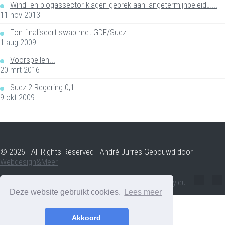
Wind- en biogassector klagen gebrek aan langetermijnbeleid…...
11 nov 2013
Eon finaliseert swap met GDF/Suez...
1 aug 2009
Voorspellen...
20 mrt 2016
Suez 2 Regering 0,1...
9 okt 2009
© 2026 - All Rights Reserved - André Jurres Gebouwd door
Webdesign&Meer
andre.jurres@voltenergy.eu
Deze website gebruikt cookies.
Lees meer
Akkoord