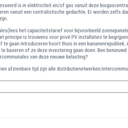
resseerd is in elektriciteit en/of gas vanuit deze biogascentr
neren vanuit een centralistische gedachte. Er worden zelfs
zijn.
s(lees het capaciteitstarief voor bijvoorbeeld zonnepanele
principe is trouwens voor privé PV installaties te begrijpen 
ief te gaan introduceren hoort thuis in een bananenrepubliek
 te baseren of ze deze investering gaan doen. Ben benieuwd
ercommunales van deze nieuwe belasting?
nnen afzienbare tijd zijn alle distributienetwerken/interco