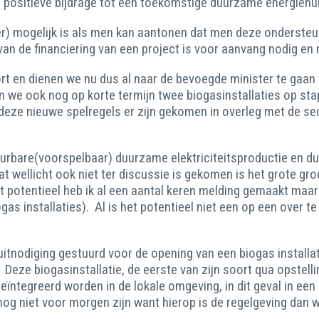
n positieve bijdrage tot een toekomstige duurzame energiehu
keer) mogelijk is als men kan aantonen dat men deze onderste
van de financiering van een project is voor aanvang nodig en 
rt en dienen we nu dus al naar de bevoegde minister te gaan v
n we ook nog op korte termijn twee biogasinstallaties op sta
 deze nieuwe spelregels er zijn gekomen in overleg met de s
uurbare(voorspelbaar) duurzame elektriciteitsproductie en 
t wellicht ook niet ter discussie is gekomen is het grote gr
 potentieel heb ik al een aantal keren melding gemaakt maar 
as installaties). Al is het potentieel niet een op een over 
tnodiging gestuurd voor de opening van een biogas installa
n. Deze biogasinstallatie, de eerste van zijn soort qua opstel
eïntegreerd worden in de lokale omgeving, in dit geval in een 
l nog niet voor morgen zijn want hierop is de regelgeving dan 