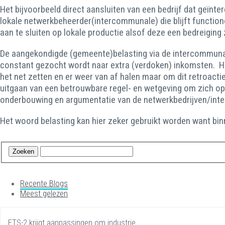
Het bijvoorbeeld direct aansluiten van een bedrijf dat geïnte
lokale netwerkbeheerder(intercommunale) die blijft functio
aan te sluiten op lokale productie alsof deze een bedreiging 
De aangekondigde (gemeente)belasting via de intercommunale
constant gezocht wordt naar extra (verdoken) inkomsten. Het 
het net zetten en er weer van af halen maar om dit retroact
uitgaan van een betrouwbare regel- en wetgeving om zich op
onderbouwing en argumentatie van de netwerkbedrijven/int
Het woord belasting kan hier zeker gebruikt worden want bi
Recente Blogs
Meest gelezen
ETS-2 krijgt aanpassingen om industrie…...