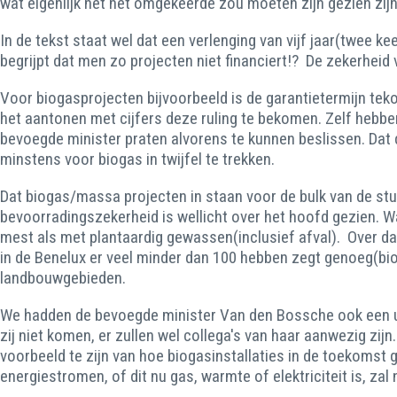
wat eigenlijk net het omgekeerde zou moeten zijn gezien zij
In de tekst staat wel dat een verlenging van vijf jaar(twee 
begrijpt dat men zo projecten niet financiert!? De zekerheid 
Voor biogasprojecten bijvoorbeeld is de garantietermijn teko
het aantonen met cijfers deze ruling te bekomen. Zelf hebbe
bevoegde minister praten alvorens te kunnen beslissen. Dat
minstens voor biogas in twijfel te trekken.
Dat biogas/massa projecten in staan voor de bulk van de st
bevoorradingszekerheid is wellicht over het hoofd gezien. Wa
mest als met plantaardig gewassen(inclusief afval). Over dat
in de Benelux er veel minder dan 100 hebben zegt genoeg(biog
landbouwgebieden.
We hadden de bevoegde minister Van den Bossche ook een ui
zij niet komen, er zullen wel collega's van haar aanwezig zij
voorbeeld te zijn van hoe biogasinstallaties in de toekomst g
energiestromen, of dit nu gas, warmte of elektriciteit is, za