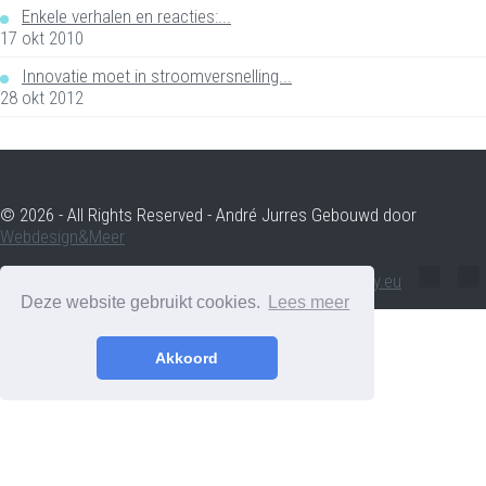
Enkele verhalen en reacties:...
17 okt 2010
Innovatie moet in stroomversnelling...
28 okt 2012
© 2026 - All Rights Reserved - André Jurres Gebouwd door
Webdesign&Meer
andre.jurres@voltenergy.eu
Deze website gebruikt cookies.
Lees meer
Akkoord