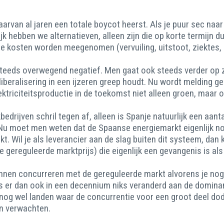
rvan al jaren een totale boycot heerst. Als je puur sec naar
hebben we alternatieven, alleen zijn die op korte termijn duu
e kosten worden meegenomen (vervuiling, uitstoot, ziektes, e
 steeds overwegend negatief. Men gaat ook steeds verder op z
liberalisering in een ijzeren greep houdt. Nu wordt melding g
triciteitsproductie in de toekomst niet alleen groen, maar 
edrijven schril tegen af, alleen is Spanje natuurlijk een aant
 Nu moet men weten dat de Spaanse energiemarkt eigenlijk no
. Wil je als leverancier aan de slag buiten dit systeem, dan 
 gereguleerde marktprijs) die eigenlijk een gevangenis is als j
unnen concurreren met de gereguleerde markt alvorens je nog
is er dan ook in een decennium niks veranderd aan de dominant
 nog wel landen waar de concurrentie voor een groot deel dode
n verwachten.