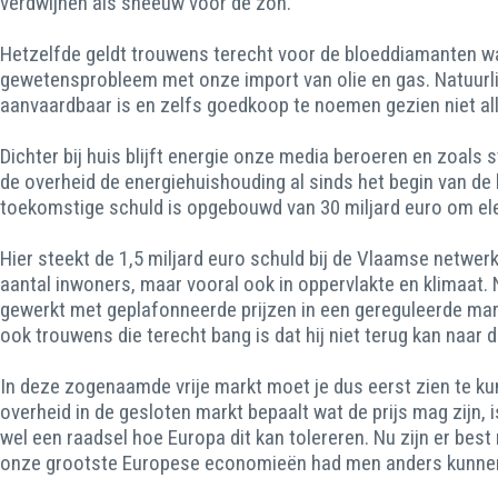
verdwijnen als sneeuw voor de zon.
Hetzelfde geldt trouwens terecht voor de bloeddiamanten waa
gewetensprobleem met onze import van olie en gas. Natuurlijk 
aanvaardbaar is en zelfs goedkoop te noemen gezien niet all
Dichter bij huis blijft energie onze media beroeren en zoals
de overheid de energiehuishouding al sinds het begin van de 
toekomstige schuld is opgebouwd van 30 miljard euro om elek
Hier steekt de 1,5 miljard euro schuld bij de Vlaamse netwerkb
aantal inwoners, maar vooral ook in oppervlakte en klimaat.
gewerkt met geplafonneerde prijzen in een gereguleerde markt
ook trouwens die terecht bang is dat hij niet terug kan naar de
In deze zogenaamde vrije markt moet je dus eerst zien te k
overheid in de gesloten markt bepaalt wat de prijs mag zijn, 
wel een raadsel hoe Europa dit kan tolereren. Nu zijn er best
onze grootste Europese economieën had men anders kunne