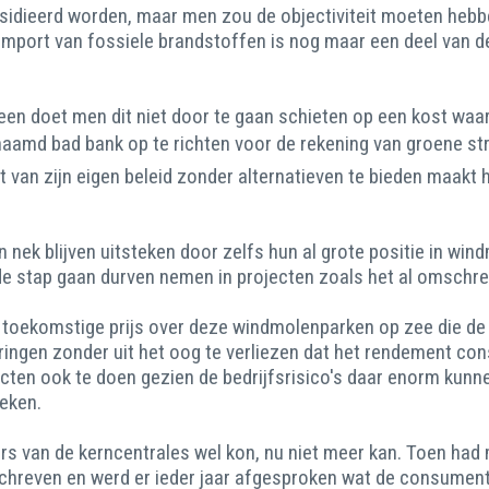
bsidieerd worden, maar men zou de objectiviteit moeten hebb
 import van fossiele brandstoffen is nog maar een deel van d
alleen doet men dit niet door te gaan schieten op een kost w
aamd bad bank op te richten voor de rekening van groene str
 van zijn eigen beleid zonder alternatieven te bieden maakt h
n nek blijven uitsteken door zelfs hun al grote positie in wi
e stap gaan durven nemen in projecten zoals het al omschre
r de toekomstige prijs over deze windmolenparken op zee die
ringen zonder uit het oog te verliezen dat het rendement cons
ten ook te doen gezien de bedrijfsrisico's daar enorm kunne
eken.
rders van de kerncentrales wel kon, nu niet meer kan. Toen h
hreven en werd er ieder jaar afgesproken wat de consument 