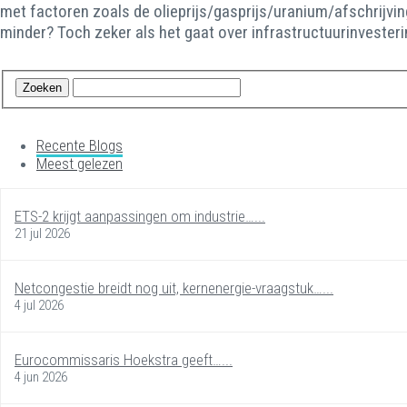
met factoren zoals de olieprijs/gasprijs/uranium/afschrijving
minder? Toch zeker als het gaat over infrastructuurinvesteri
Recente Blogs
Meest gelezen
ETS-2 krijgt aanpassingen om industrie…...
21 jul 2026
Netcongestie breidt nog uit, kernenergie-vraagstuk…...
4 jul 2026
Eurocommissaris Hoekstra geeft…...
4 jun 2026