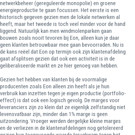
netwerkbeheer (gereguleerde monopolie) en groene
energieproductie te gaan focussen. Het eerste is een
historisch gegeven gezien men de lokale netwerken al
heeft, maar het tweede is toch veel minder voor de hand
liggend. Natuurlijk kan men windmolenparken gaan
bouwen zoals nooit tevoren bij Eon, alleen kun je daar
geen klanten betrouwbaar mee gaan bevoorraden. Nu is
de kans reëel dat Eon op termijn ook zijn klantenafdeling
gaat afsplitsen gezien dat ook een activiteit is in de
geliberaliseerde markt en ze hier genoeg van hebben.
Gezien het hebben van klanten bij de voormalige
producenten zoals Eon alleen zin heeft als je hun
verbruik kan inzetten tegen je eigen productie (portfolio-
effect) is dat ook een logisch gevolg. De marges voor
leveranciers zijn zo klein dat ze eigenlijk zelfstandig niet
levensvatbaar zijn, minder dan 1% marge is geen
uitzondering. Vroeger werden dergelijke kleine marges
en de verliezen in de klantenafdelingen nog getolereerd
gezien hun toegevoegde waarde terugkwam tegen het