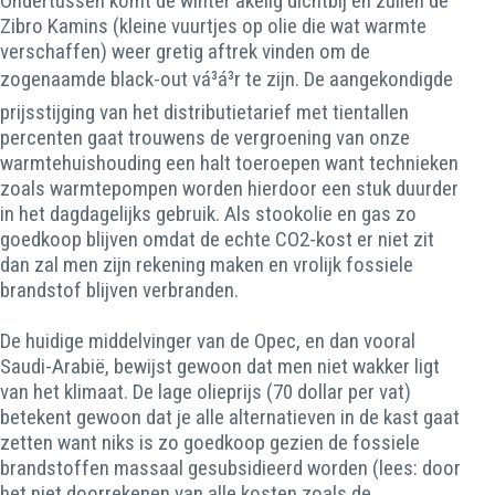
Ondertussen komt de winter akelig dichtbij en zullen de
Zibro Kamins (kleine vuurtjes op olie die wat warmte
verschaffen) weer gretig aftrek vinden om de
zogenaamde black-out vá³á³r te zijn. De aangekondigde
prijsstijging van het distributietarief met tientallen
percenten gaat trouwens de vergroening van onze
warmtehuishouding een halt toeroepen want technieken
zoals warmtepompen worden hierdoor een stuk duurder
in het dagdagelijks gebruik. Als stookolie en gas zo
goedkoop blijven omdat de echte CO2-kost er niet zit
dan zal men zijn rekening maken en vrolijk fossiele
brandstof blijven verbranden.
De huidige middelvinger van de Opec, en dan vooral
Saudi-Arabië, bewijst gewoon dat men niet wakker ligt
van het klimaat. De lage olieprijs (70 dollar per vat)
betekent gewoon dat je alle alternatieven in de kast gaat
zetten want niks is zo goedkoop gezien de fossiele
brandstoffen massaal gesubsidieerd worden (lees: door
het niet doorrekenen van alle kosten zoals de