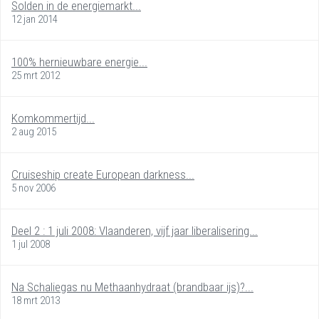
Solden in de energiemarkt...
12 jan 2014
100% hernieuwbare energie...
25 mrt 2012
Komkommertijd...
2 aug 2015
Cruiseship create European darkness...
5 nov 2006
Deel 2 : 1 juli 2008: Vlaanderen, vijf jaar liberalisering...
1 jul 2008
Na Schaliegas nu Methaanhydraat (brandbaar ijs)?...
18 mrt 2013