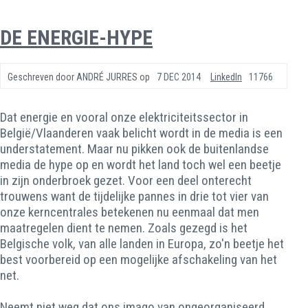
DE ENERGIE-HYPE
Geschreven door
ANDRÉ JURRES
op
7 DEC 2014
LinkedIn
11766
Dat energie en vooral onze elektriciteitssector in
België/Vlaanderen vaak belicht wordt in de media is een
understatement. Maar nu pikken ook de buitenlandse
media de hype op en wordt het land toch wel een beetje
in zijn onderbroek gezet. Voor een deel onterecht
trouwens want de tijdelijke pannes in drie tot vier van
onze kerncentrales betekenen nu eenmaal dat men
maatregelen dient te nemen. Zoals gezegd is het
Belgische volk, van alle landen in Europa, zo'n beetje het
best voorbereid op een mogelijke afschakeling van het
net.
Neemt niet weg dat ons imago van ongeorganiseerd