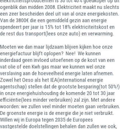
elektriciteitsproducenten is 30 tot 40% goedkoper op dit
ogenblik dan midden 2008. Elektriciteit maakt nu slechts
een zeer bescheiden deel uit van al onze energiekosten.
Van de 3800€ die een gemiddeld gezin aan energie
spendeert per jaar is 15% tot 18% elektriciteitskost en
de rest dus transport(lees onze auto) en verwarming.
Moeten we dan maar lijdzaam blijven kijken hoe onze
energiefactuur blijft oplopen? Nee! We kunnen
inderdaad geen invloed uitoefenen op de kost van een
vat olie of een Kwh gas maar we kunnen wel onze
verslaving aan de hoeveelheid energie laten afnemen.
Zowel het Oeso als het IEA(international energie
agentschap) stellen dat de grootste besparing(tot 50%!)
in onze energiehuishouding de komende 20 tot 30 jaar
efficiëntie(lees minder verbruiken) zal zijn. Met andere
woorden: we zullen veel minder moeten gaan verbruiken.
De groenste energie is de energie die je niet verbruikt.
Willen wij in Europa tegen 2035 de Europees
vastgestelde doelstellingen behalen dan zullen we ook,