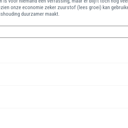
n is voor niemand een verrassing, maar er blijft toch nog vee
 Gezien onze economie zeker zuurstof (lees groei) kan gebrui
huishouding duurzamer maakt.