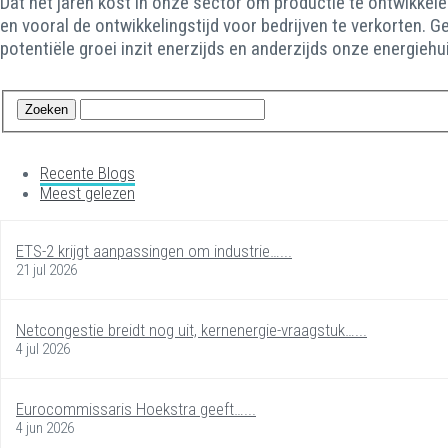
Dat het jaren kost in onze sector om productie te ontwikkele
en vooral de ontwikkelingstijd voor bedrijven te verkorten.
potentiële groei inzit enerzijds en anderzijds onze energie
Recente Blogs
Meest gelezen
ETS-2 krijgt aanpassingen om industrie…...
21 jul 2026
Netcongestie breidt nog uit, kernenergie-vraagstuk…...
4 jul 2026
Eurocommissaris Hoekstra geeft…...
4 jun 2026