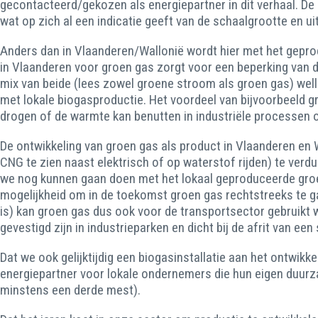
gecontacteerd/gekozen als energiepartner in dit verhaal. De 
wat op zich al een indicatie geeft van de schaalgrootte en ui
Anders dan in Vlaanderen/Wallonië wordt hier met het geprod
in Vlaanderen voor groen gas zorgt voor een beperking van de
mix van beide (lees zowel groene stroom als groen gas) well
met lokale biogasproductie. Het voordeel van bijvoorbeeld
drogen of de warmte kan benutten in industriële processen 
De ontwikkeling van groen gas als product in Vlaanderen en W
CNG te zien naast elektrisch of op waterstof rijden) te verd
we nog kunnen gaan doen met het lokaal geproduceerde groen
mogelijkheid om in de toekomst groen gas rechtstreeks te ga
is) kan groen gas dus ook voor de transportsector gebruikt w
gevestigd zijn in industrieparken en dicht bij de afrit van ee
Dat we ook gelijktijdig een biogasinstallatie aan het ontwik
energiepartner voor lokale ondernemers die hun eigen duurz
minstens een derde mest).