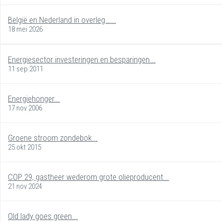
België en Nederland in overleg…...
18 mei 2026
Energiesector investeringen en besparingen...
11 sep 2011
Energiehonger...
17 nov 2006
Groene stroom zondebok...
25 okt 2015
COP 29, gastheer wederom grote olieproducent...
21 nov 2024
Old lady goes green...