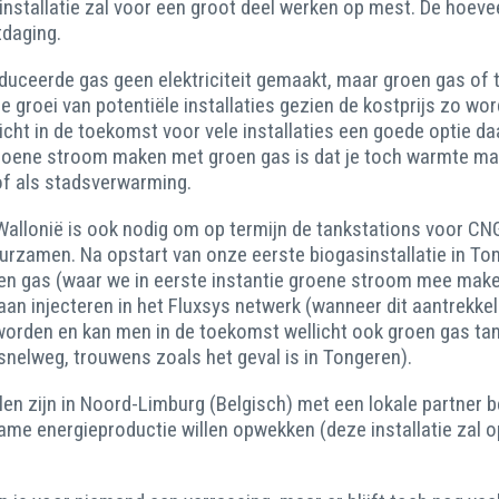
installatie zal voor een groot deel werken op mest. De hoevee
tdaging.
uceerde gas geen elektriciteit gemaakt, maar groen gas of t
 groei van potentiële installaties gezien de kostprijs zo wo
icht in de toekomst voor vele installaties een goede optie 
 groene stroom maken met groen gas is dat je toch warmte m
of als stadsverwarming.
allonië is ook nodig om op termijn de tankstations voor CNG 
uurzamen. Na opstart van onze eerste biogasinstallatie in To
 gas (waar we in eerste instantie groene stroom mee maken) 
an injecteren in het Fluxsys netwerk (wanneer dit aantrekke
orden en kan men in de toekomst wellicht ook groen gas tanke
n snelweg, trouwens zoals het geval is in Tongeren).
kelen zijn in Noord-Limburg (Belgisch) met een lokale partner
ame energieproductie willen opwekken (deze installatie zal 