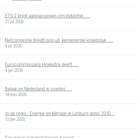
ETS-2 krijgt aanpassingen om industrie…...
21 jul 2026
Netcongestie breidt nog uit, kernenergie-vraagstuk…...
4 jul 2026
Eurocommissaris Hoekstra geeft…...
4 jun 2026
België en Nederland in overleg…...
18 mei 2026
In de regio : Energie en klimaat in Limburg anno 2050...
12 jan 2020
Een nieuw jaar met nieuwe kansen....