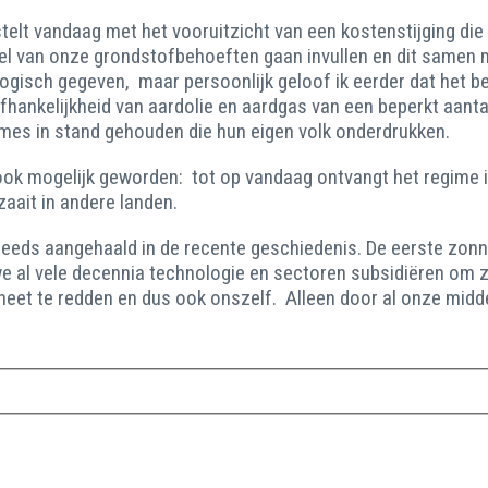
lt vandaag met het vooruitzicht van een kostenstijging die 
eel van onze grondstofbehoeften gaan invullen en dit samen 
logisch gegeven, maar persoonlijk geloof ik eerder dat het be
hankelijkheid van aardolie en aardgas van een beperkt aanta
mes in stand gehouden die hun eigen volk onderdrukken.
 ook mogelijk geworden: tot op vandaag ontvangt het regime 
aait in andere landen.
eeds aangehaald in de recente geschiedenis. De eerste zonne
 al vele decennia technologie en sectoren subsidiëren om ze 
neet te redden en dus ook onszelf. Alleen door al onze mid