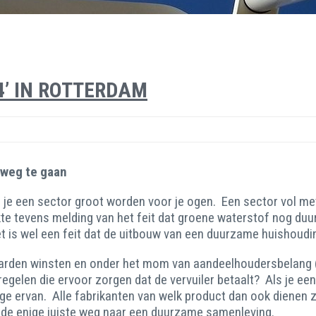
’ IN ROTTERDAM
)weg te gaan
 je een sector groot worden voor je ogen. Een sector vol m
e tevens melding van het feit dat groene waterstof nog duur
t is wel een feit dat de uitbouw van een duurzame huishouding
jarden winsten en onder het mom van aandeelhoudersbelang (
regelen die ervoor zorgen dat de vervuiler betaalt? Als je e
e ervan. Alle fabrikanten van welk product dan ook dienen zel
 de enige juiste weg naar een duurzame samenleving.