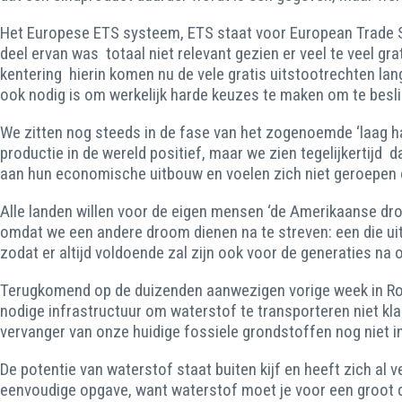
Het Europese ETS systeem, ETS staat voor European Trade S
deel ervan was totaal niet relevant gezien er veel te veel 
kentering hierin komen nu de vele gratis uitstootrechten l
ook nodig is om werkelijk harde keuzes te maken om te besli
We zitten nog steeds in de fase van het zogenoemde ‘laag ha
productie in de wereld positief, maar we zien tegelijkertijd 
aan hun economische uitbouw en voelen zich niet geroepen 
Alle landen willen voor de eigen mensen ‘de Amerikaanse dro
omdat we een andere droom dienen na te streven: een die uitg
zodat er altijd voldoende zal zijn ook voor de generaties na 
Terugkomend op de duizenden aanwezigen vorige week in Rot
nodige infrastructuur om waterstof te transporteren niet kla
vervanger van onze huidige fossiele grondstoffen nog niet 
De potentie van waterstof staat buiten kijf en heeft zich al
eenvoudige opgave, want waterstof moet je voor een groot dee