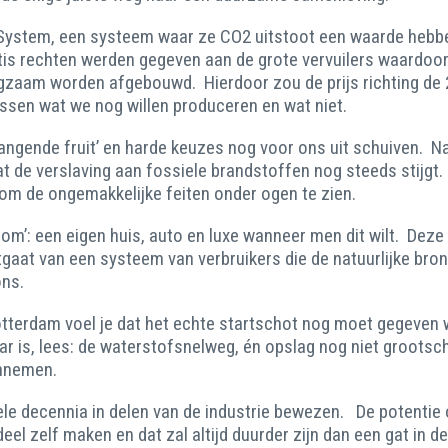
ystem, een systeem waar ze CO2 uitstoot een waarde hebben 
gratis rechten werden gegeven aan de grote vervuilers waardo
angzaam worden afgebouwd. Hierdoor zou de prijs richting de
ssen wat we nog willen produceren en wat niet.
ngende fruit’ en harde keuzes nog voor ons uit schuiven. Nat
dat de verslaving aan fossiele brandstoffen nog steeds stijgt
om de ongemakkelijke feiten onder ogen te zien.
om’: een eigen huis, auto en luxe wanneer men dit wilt. Dez
aat van een systeem van verbruikers die de natuurlijke bronn
ons.
terdam voel je dat het echte startschot nog moet gegeven w
ar is, lees: de waterstofsnelweg, én opslag nog niet grootsch
innemen.
 vele decennia in delen van de industrie bewezen. De potenti
l zelf maken en dat zal altijd duurder zijn dan een gat in d