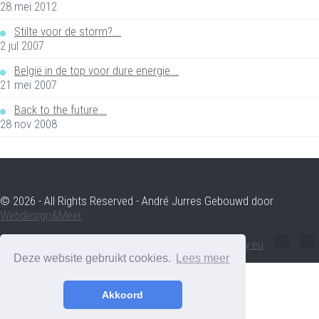
28 mei 2012
Stilte voor de storm?...
2 jul 2007
België in de top voor dure energie...
21 mei 2007
Back to the future...
28 nov 2008
© 2026 - All Rights Reserved - André Jurres Gebouwd door
Webdesign&Meer
andre.jurres@voltenergy.eu
Deze website gebruikt cookies.
Lees meer
Akkoord