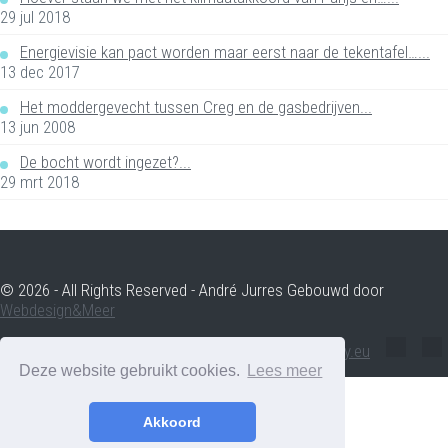
29 jul 2018
Energievisie kan pact worden maar eerst naar de tekentafel…...
13 dec 2017
Het moddergevecht tussen Creg en de gasbedrijven...
13 jun 2008
De bocht wordt ingezet?...
29 mrt 2018
© 2026 - All Rights Reserved - André Jurres Gebouwd door
Webdesign&Meer
andre.jurres@voltenergy.eu
Deze website gebruikt cookies.
Lees meer
Akkoord