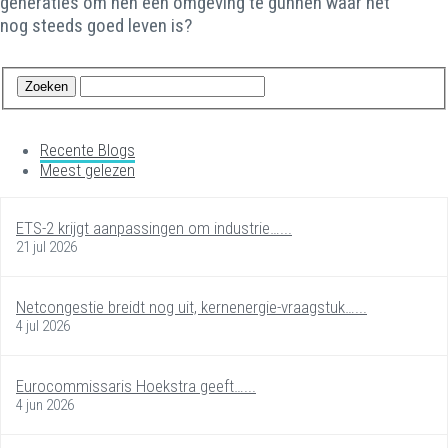
generaties om hen een omgeving te gunnen waar het
nog steeds goed leven is?
Recente Blogs
Meest gelezen
ETS-2 krijgt aanpassingen om industrie…...
21 jul 2026
Netcongestie breidt nog uit, kernenergie-vraagstuk…...
4 jul 2026
Eurocommissaris Hoekstra geeft…...
4 jun 2026