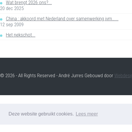
Wat brengt 2026 ons?...
20 dec 2025
China : akkoord met Nederland over samenwerking ivm…...
12 sep 2009
Het nekschot...
© 2026 - All Rights Reserved - André Jurres Gebouwd door
Webdesi
Deze website gebruikt cookies.
Lees meer