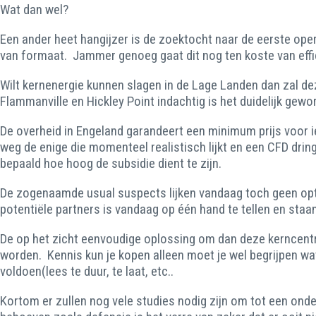
Wat dan wel?
Een ander heet hangijzer is de zoektocht naar de eerste ope
van formaat. Jammer genoeg gaat dit nog ten koste van effic
Wilt kernenergie kunnen slagen in de Lage Landen dan zal d
Flammanville en Hickley Point indachtig is het duidelijk gewo
De overheid in Engeland garandeert een minimum prijs voor i
weg de enige die momenteel realistisch lijkt en een CFD drin
bepaald hoe hoog de subsidie dient te zijn.
De zogenaamde usual suspects lijken vandaag toch geen optie
potentiële partners is vandaag op één hand te tellen en staan
De op het zicht eenvoudige oplossing om dan deze kerncentra
worden. Kennis kun je kopen alleen moet je wel begrijpen wa
voldoen(lees te duur, te laat, etc..
Kortom er zullen nog vele studies nodig zijn om tot een ond