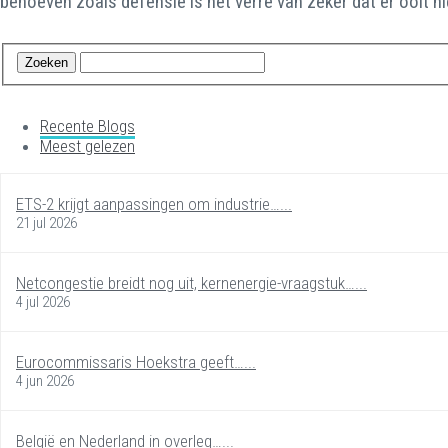
behoeven zoals defensie is het verre van zeker dat er ooit 
Recente Blogs
Meest gelezen
ETS-2 krijgt aanpassingen om industrie…...
21 jul 2026
Netcongestie breidt nog uit, kernenergie-vraagstuk…...
4 jul 2026
Eurocommissaris Hoekstra geeft…...
4 jun 2026
België en Nederland in overleg…...