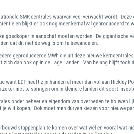
rationele SMR centrales waarvan veel verwacht wordt. Deze c
iëntie en blijkt er ook nog meer kernafval geproduceerd te 
eze goedkoper in aanschaf moeten worden. De gigantische ve
rden dat dit niet de weg is om te bewandelen.
edere geproduceerde MWh die uit deze nieuwe kerncentrales z
gt zich dan ook op in de Lage Landen. Van belang blijft toch 
 want EDF heeft zijn handen al meer dan vol aan Hickley Poin
 zeker niet te springen om in kleinere landen dit soort invest
les onder beheer en eigendom van overheden te bouwen lijkt 
t je wilt kopen. Ook moet men durven kiezen voor nieuwe par
erbouwd stappenplan te komen over wat wel en vooral wat niet